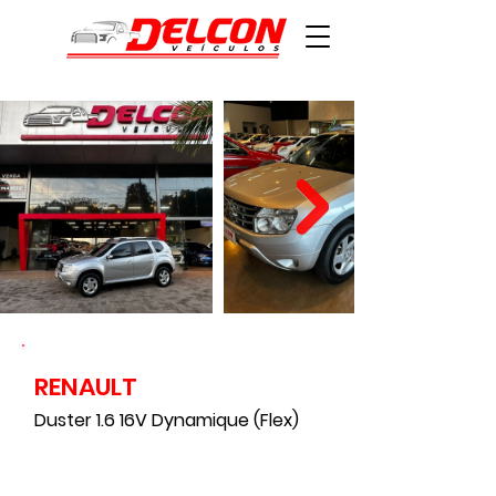
RENAULT
196000
Duster 1.6 16V Dynamique (Flex)